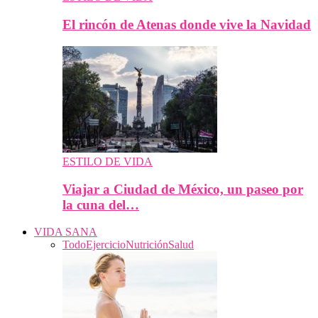
El rincón de Atenas donde vive la Navidad
ESTILO DE VIDA
Viajar a Ciudad de México, un paseo por
la cuna del…
VIDA SANA
Todo
Ejercicio
Nutrición
Salud