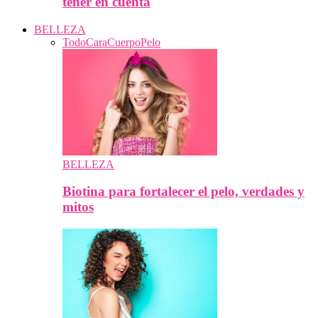
tener en cuenta
BELLEZA
Todo
Cara
Cuerpo
Pelo
BELLEZA
Biotina para fortalecer el pelo, verdades y
mitos