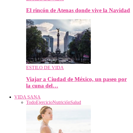
El rincón de Atenas donde vive la Navidad
ESTILO DE VIDA
Viajar a Ciudad de México, un paseo por
la cuna del…
VIDA SANA
Todo
Ejercicio
Nutrición
Salud