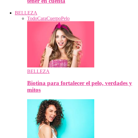
tener en cuenta
BELLEZA
Todo
Cara
Cuerpo
Pelo
BELLEZA
Biotina para fortalecer el pelo, verdades y
mitos