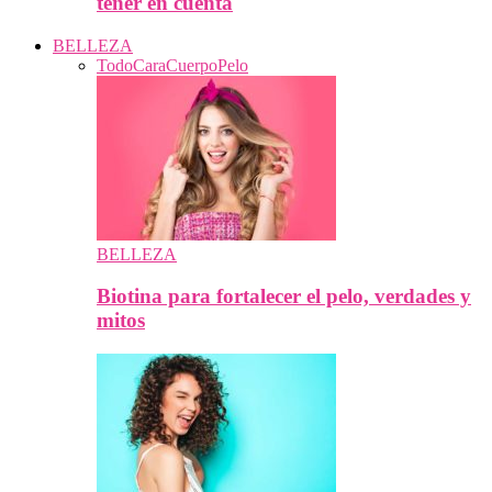
tener en cuenta
BELLEZA
Todo
Cara
Cuerpo
Pelo
BELLEZA
Biotina para fortalecer el pelo, verdades y
mitos