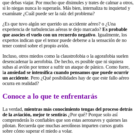
que debas viajar. Por mucho que disimules y trates de calmar a otros,
si lo niegas nunca lo superarás. Más bien, internaliza tu inquietud y
examínate ¿Cuál puede ser la raíz del problema?
¿Es que tuvo algún ser querido un accidente aéreo? o ¿Una
experiencia de turbulencias aéreas te dejo marcado?
Es probable
que asocies el vuelo con un recuerdo negativo
. Igualmente, los
expertos indican que el temor puede deberse a la sensación de no
tener control sobre el propio avión.
Incluso, otros miedos como la claustrofobia o la agorafobia suelen
desencadenar la aerofobia. De hecho, es posible que ni siquiera
subas al avión por temor a sufrir un ataque de pánico. Como fuere,
l
a ansiedad se intensifica cuando pensamos que puede ocurrir
un accidente
. Pero ¿Qué posibilidades hay de que este fallo aéreo
ocurra en realidad?
Conoce a lo que te enfrentarás
La verdad,
mientras más conocimiento tengas del proceso detrás
de la aviación, mejor te sentirás
¿Por qué? Porque solo así
comprenderás lo confiables que son estas aeronaves y quienes las
pilotan. Recuerda que muchas aerolíneas imparten cursos gratis
sobre cómo superar el miedo a volar.