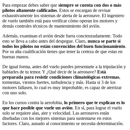
Para empezar debes saber que
siempre se cuenta con dos o más
pilotos altamente calificados
. Estos se encargan de revisar
exhaustivamente los sistemas de alerta de la aeronave. El ingeniero
de vuelo también está para verificar cómo operan los motores y
demás controles técnicos de mantenimiento del avión.
Además, examinan el avión desde fuera concienzudamente. Todo
esto se lleva a cabo antes del despegue. Claro,
nunca se parte si
todos los pilotos no están convencidos del buen funcionamiento
.
Por su alta cualificación tienes que tener la certeza de que estas en
buenas manos.
De igual forma, antes del vuelo puedes presentarte a la tripulación y
hablarles de tu temor. Y ¿Qué decir de la aeronave?
Está
preparada para resistir condiciones climatológicas extremas
,
tormentas, vientos fuertes, turbulencia y más. Hasta si 3 de los
motores fallasen, lo cual es muy improbable, es capaz de aterrizar
con uno solo.
En los cursos contra la aerofobia,
lo primero que te explican es lo
que hace posible que vuele un avión
. En sí, para lograr el vuelo
solo se requiere alas, aire y velocidad. Las aeronaves están
diseñadas con los mejores sistemas para sustentarse en estos
factores. Claro, aunado al conocimiento se necesita determinación.