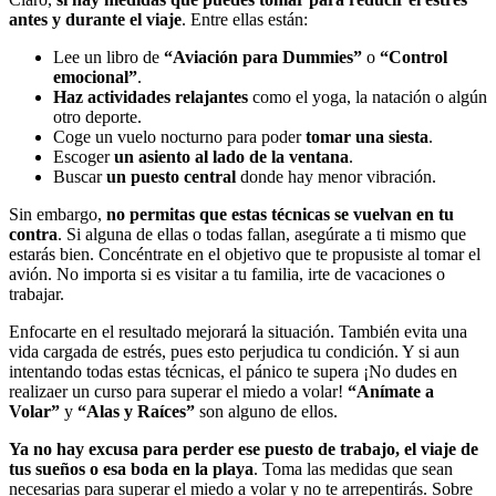
antes y durante el viaje
. Entre ellas están:
Lee un libro de
“Aviación para Dummies”
o
“Control
emocional”
.
Haz actividades relajantes
como el yoga, la natación o algún
otro deporte.
Coge un vuelo nocturno para poder
tomar una siesta
.
Escoger
un asiento al lado de la ventana
.
Buscar
un puesto central
donde hay menor vibración.
Sin embargo,
no permitas que estas técnicas se vuelvan en tu
contra
. Si alguna de ellas o todas fallan, asegúrate a ti mismo que
estarás bien. Concéntrate en el objetivo que te propusiste al tomar el
avión. No importa si es visitar a tu familia, irte de vacaciones o
trabajar.
Enfocarte en el resultado mejorará la situación. También evita una
vida cargada de estrés, pues esto perjudica tu condición. Y si aun
intentando todas estas técnicas, el pánico te supera ¡No dudes en
realizaer un curso para superar el miedo a volar!
“Anímate a
Volar”
y
“Alas y Raíces”
son alguno de ellos.
Ya no hay excusa para perder ese puesto de trabajo, el viaje de
tus sueños o esa boda en la playa
. Toma las medidas que sean
necesarias para superar el miedo a volar y no te arrepentirás. Sobre