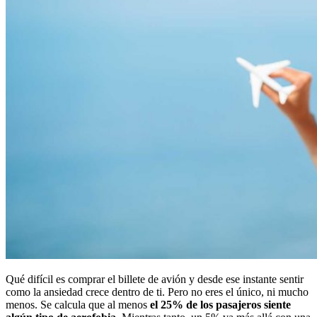
Qué difícil es comprar el billete de avión y desde ese instante sentir
como la ansiedad crece dentro de ti. Pero no eres el único, ni mucho
menos. Se calcula que al menos
el 25% de los pasajeros siente