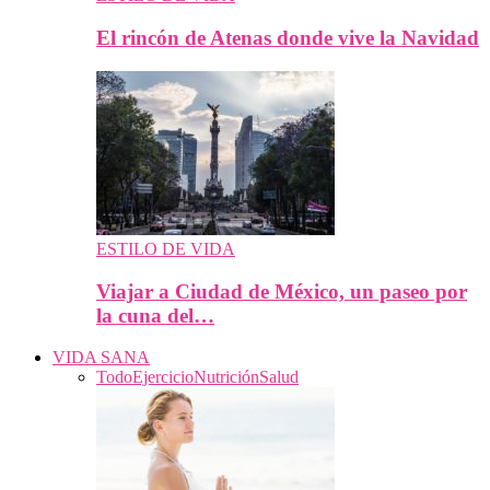
El rincón de Atenas donde vive la Navidad
ESTILO DE VIDA
Viajar a Ciudad de México, un paseo por
la cuna del…
VIDA SANA
Todo
Ejercicio
Nutrición
Salud