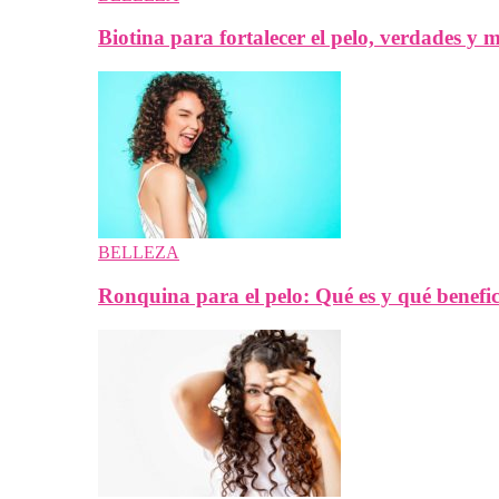
Biotina para fortalecer el pelo, verdades y m
BELLEZA
Ronquina para el pelo: Qué es y qué benefi