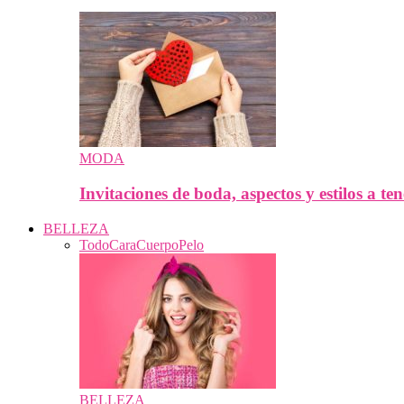
MODA
Invitaciones de boda, aspectos y estilos a te
BELLEZA
Todo
Cara
Cuerpo
Pelo
BELLEZA