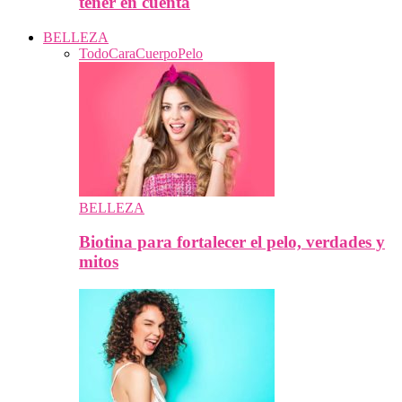
tener en cuenta
BELLEZA
Todo
Cara
Cuerpo
Pelo
BELLEZA
Biotina para fortalecer el pelo, verdades y
mitos