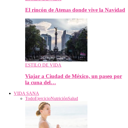
El rincón de Atenas donde vive la Navidad
ESTILO DE VIDA
Viajar a Ciudad de México, un paseo por
la cuna del…
VIDA SANA
Todo
Ejercicio
Nutrición
Salud