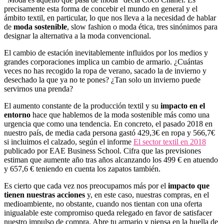
precisamente esta forma de concebir el mundo en general y el
ámbito textil, en particular, lo que nos lleva a la necesidad de hablar
de
moda sostenible
, slow fashion o moda ética, tres sinónimos para
designar la alternativa a la moda convencional.
El cambio de estación inevitablemente influidos por los medios y
grandes corporaciones implica un cambio de armario. ¿Cuántas
veces no has recogido la ropa de verano, sacado la de invierno y
desechado la que ya no te pones? ¿Tan solo un invierno puede
servirnos una prenda?
El aumento constante de la producción textil y su
impacto en el
entorno
hace que hablemos de la moda sostenible más como una
urgencia que como una tendencia. En concreto, el pasado 2018 en
nuestro país, de media cada persona gastó 429,3€ en ropa y 566,7€
si incluimos el calzado, según el informe
El sector textil en 2018
publicado por EAE Business School. Cifra que las previsiones
estiman que aumente año tras años alcanzando los 499 € en atuendo
y 657,6 € teniendo en cuenta los zapatos también.
Es cierto que cada vez nos preocupamos más por el
impacto que
tienen nuestras acciones
y, en este caso, nuestras compras, en el
medioambiente, no obstante, cuando nos tientan con una oferta
inigualable este compromiso queda relegado en favor de satisfacer
nuestro impulso de compra. Abre tu armario y piensa en la huella de