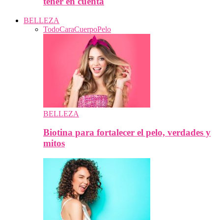
tener en cuenta
BELLEZA
Todo
Cara
Cuerpo
Pelo
BELLEZA
Biotina para fortalecer el pelo, verdades y
mitos